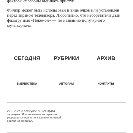
факторы способны вызывать приступ.
Фильтр может быть использован в виде очков или установлен
перед экраном телевизора. Любопытно, что изобретатели дали
фильтру имя «Покемон» — по названию популярного
мультсериала.
СЕГОДНЯ
РУБРИКИ
АРХИВ
БИБЛИОТЕКА
АВТОРАМ
КОНТАКТЫ
2011–2026 © semeynoe.ru. Все права
защищены. Использование материалов
разрешается при использовании активной
ссылки на оригинал.