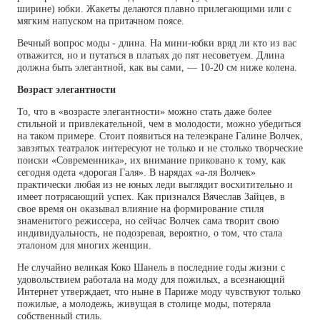
ширине) юбки. Жакеты делаются плавно прилегающими или с
мягким напуском на притачном поясе.
Вечный вопрос моды - длина. На мини-юбки вряд ли кто из вас
отважится, но и путаться в платьях до пят несоветуем. Длина
должна быть элегантной, как вы сами, — 10-20 см ниже колена.
Возраст элегантности
То, что в «возрасте элегантности» можно стать даже более
стильной и привлекательной, чем в молодости, можно убедиться
на таком примере. Стоит появиться на телеэкране Галине Волчек,
завзятых театралок интересуют не только и не столько творческие
поиски «Современника», их внимание приковано к тому, как
сегодня одета «дорогая Галя». В нарядах «а-ля Волчек»
практически любая из не юных леди выглядит восхитительно и
имеет потрясающий успех. Как признался Вячеслав Зайцев, в
свое время он оказывал влияние на формирование стиля
знаменитого режиссера, но сейчас Волчек сама творит свою
индивидуальность, не подозревая, вероятно, о том, что стала
эталоном для многих женщин.
Не случайно великая Коко Шанель в последние годы жизни с
удовольствием работала на моду для пожилых, а всезнающий
Интернет утверждает, что ныне в Париже моду чувствуют только
пожилые, а молодежь, живущая в столице моды, потеряла
собственный стиль.