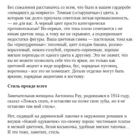
Без сожаления расстаньтесь со всем, что было в вашем гардеробе
«немаркого да неяркого». Темные («старушечьи») цвета, к
которым так долго приучала советская легкая промышленность,
— не для вас. А черный цвет просто категорически
противопоказан! Во-первых, эти тона плохо сочетаются с не
юным цветом лица, к тому же не скрывают, а подчеркивают
недостатки фигуры. Ваша цветовая гамма — пастельная, тона как
бы «припудренные»: песочный, цвет плодов банана, розово-
коралловый, нежно-голубой, серовато-сиреневыи, хороши
мягкие переходы от одного цвета к другому. Это не значит, что
вы не можете позволить себе что-то яркое, но только как
цветовой акцент в виде шарфика, бус, нарядных пуговиц,
воротника - все это не помешает. Детали отделки могут быть
яркими, нарядные акцентами к костюму.
Стиль прежде всего
Замечательная женщина Антонина Pay, родившаяся в 1914 году,
сказал «Ложась спать, я оставляю на полке свои зубы, но я не
оставляю там мой стиль».
Нет, сидящий на деревенской лавочке в окружении ромашек и
внуков «божий одуванчик» по-своему хорош: чистенькое платье
в мелкий цветочек, белая косыночка, удобные мягкие тапочки...
И это тоже, заметьте, стиль.