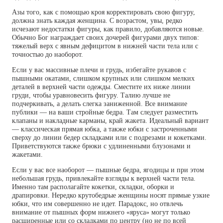
Азы того, как с помощью кроя корректировать свою фигуру,
должна знать каждая женщина. С возрастом, увы, редко
исчезают недостатки фигуры, как правило, добавляются новые.
Обычно Бог награждает своих дочерей фигурами двух типов:
тяжелый верх с явным дефицитом в нижней части тела или с
точностью до наоборот.
Если у вас массивные плечи и грудь, избегайте рукавов с
пышными окатами, слишком крупных или слишком мелких
деталей в верхней части одежды. Сместите их ниже линии
груди, чтобы уравновесить фигуру. Талию лучше не
подчеркивать, а делать слегка заниженной. Все внимание
публики — на ваши стройные бедра. Там следует разместить
клапаны и накладные карманы, край жакета. Идеальный вариант
— классическая прямая юбка, а также юбки с застроченными
сверху до линии бедер складками или с подрезами и кокетками.
Приветствуются также брюки с удлиненными блузонами и
жакетами.
Если у вас все наоборот — пышные бедра, ягодицы и при этом
небольшая грудь, привлекайте взгляды к верхней части тела.
Именно там располагайте кокетки, складки, оборки и
драпировки. Нередко крутобедрые женщины носят прямые узкие
юбки, что им совершенно не идет. Парадокс, но отвлечь
внимание от пышных форм нижнего «яруса» могут только
расширенные или со складками по центру (но не по всей