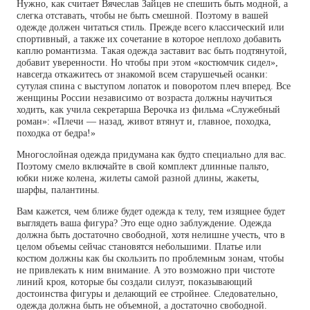
Нужно, как считает Вячеслав Зайцев не спешить быть модной, а
слегка отставать, чтобы не быть смешной. Поэтому в вашей
одежде должен читаться стиль. Прежде всего классический или
спортивный, а также их сочетание в которое неплохо добавить
каплю романтизма. Такая одежда заставит вас быть подтянутой,
добавит уверенности. Но чтобы при этом «костюмчик сидел»,
навсегда откажитесь от знакомой всем старушечьей осанки:
сутулая спина с выступом лопаток и поворотом плеч вперед. Все
женщины России независимо от возраста должны научиться
ходить, как учила секретарша Верочка из фильма «Служебный
роман»: «Плечи — назад, живот втянут и, главное, походка,
походка от бедра!»
Многослойная одежда придумана как будто специально для вас.
Поэтому смело включайте в свой комплект длинные пальто,
юбки ниже колена, жилеты самой разной длины, жакеты,
шарфы, палантины.
Вам кажется, чем ближе будет одежда к телу, тем изящнее будет
выглядеть ваша фигура? Это еще одно заблуждение. Одежда
должна быть достаточно свободной, хотя нелишне учесть, что в
целом объемы сейчас становятся небольшими. Платье или
костюм должны как бы скользить по проблемным зонам, чтобы
не привлекать к ним внимание. А это возможно при чистоте
линий кроя, которые бы создали силуэт, показывающий
достоинства фигуры и делающий ее стройнее. Следовательно,
одежда должна быть не объемной, а достаточно свободной.