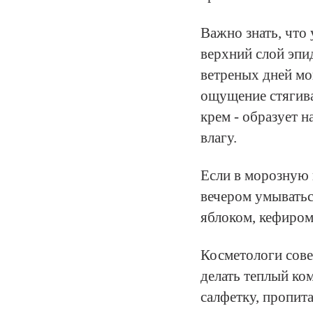
Важно знать, чт
верхний слой эпи
ветреных дней мог
ощущение стягив
крем - образует н
влагу.
Если в морозную 
вечером умыватьс
яблоком, кефиром
Косметологи сове
делать теплый ко
салфетку, пропит