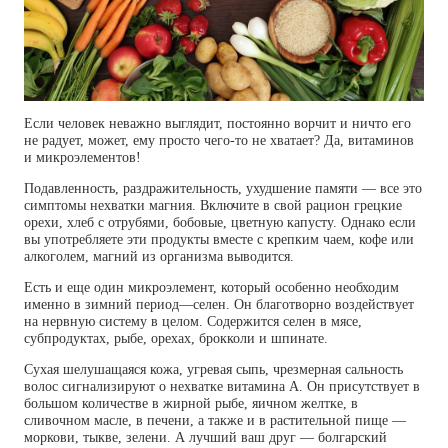
Если человек неважно выглядит, постоянно ворчит и ничто его
не радует, может, ему просто чего-то не хватает? Да, витаминов
и микроэлементов!
Подавленность, раздражительность, ухудшение памяти — все это
симптомы нехватки магния. Включите в свой рацион грецкие
орехи, хлеб с отрубями, бобовые, цветную капусту. Однако если
вы употребляете эти продукты вместе с крепким чаем, кофе или
алкоголем, магний из организма выводится.
Есть и еще один микроэлемент, который особенно необходим
именно в зимний период—селен. Он благотворно воздействует
на нервную систему в целом. Содержится селен в мясе,
субпродуктах, рыбе, орехах, брокколи и шпинате.
Сухая шелушащаяся кожа, угревая сыпь, чрезмерная сальность
волос сигнализируют о нехватке витамина А. Он присутствует в
большом количестве в жирной рыбе, яичном желтке, в
сливочном масле, в печени, а также и в растительной пище —
моркови, тыкве, зелени. А лучший ваш друг — болгарский