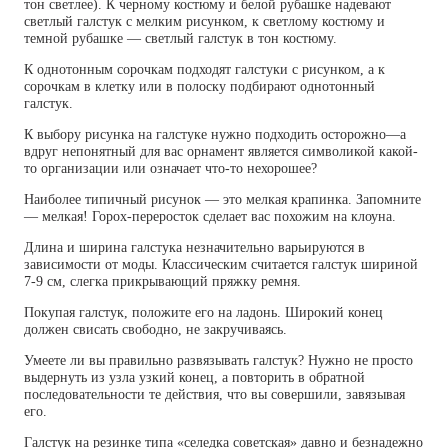
тон светлее). К черному костюму и белой рубашке надевают
светлый галстук с мелким рисунком, к светлому костюму и
темной рубашке — светлый галстук в тон костюму.
К однотонным сорочкам подходят галстуки с рисунком, а к
сорочкам в клетку или в полоску подбирают однотонный
галстук.
К выбору рисунка на галстуке нужно подходить осторожно—а
вдруг непонятный для вас орнамент является символикой какой-
то организации или означает что-то нехорошее?
Наиболее типичный рисунок — это мелкая крапинка. Запомните
— мелкая! Горох-переросток сделает вас похожим на клоуна.
Длина и ширина галстука незначительно варьируются в
зависимости от моды. Классическим считается галстук шириной
7-9 см, слегка прикрывающий пряжку ремня.
Покупая галстук, положите его на ладонь. Широкий конец
должен свисать свободно, не закручиваясь.
Умеете ли вы правильно развязывать галстук? Нужно не просто
выдернуть из узла узкий конец, а повторить в обратной
последовательности те действия, что вы совершили, завязывая
его.
Галстук на резинке типа «селедка советская» давно и безнадежно