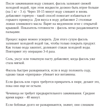
После замачивания воду сливают, фасоль заливают свежей
холодной водой, при этом жидкости должно быть втрое больше
(на 1 кг - 3 л). Через 10-15 минут воду сливают и вновь
добавляют горячую - такой способ помогает избавиться от
горького привкуса. Для вкуса в воду добавляют 2 столовые
ложки оливкового масла. Варят на медленном огне с открытой
крышкой. Показатель готовности - фасоль легко раздавливается
пальцами.
Процесс варки можно ускорить. Для этого сухую фасоль
заливают холодной водой так, чтобы только покрыть продукт.
Как только вода закипит, доливают стакан холодной воды.
Повторяют эту операцию 3-4 раза.
Соль, уксус или томатную пасту добавляют, когда фасоль уже
стала мягкой.
Фасоль быстрее разваривается, если в воду положить соду,
однако такая «приправа» убивает все витамины.
Если фасоль или горох требуется превратить в пюре, делают это,
пока они еще не остыли.
Чечевица не требует предварительного замачивания. Среднее
время варки - 40 минут.
Если бобовые долго не развариваются, значит, они слишком