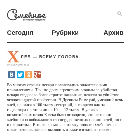
Сегодня
Рубрики
Архив
Х
ЛЕБ — ВСЕМУ ГОЛОВА
08 ДЕКАБРЯ 2016
Во многих странах пекари пользовались значительными
привилегиями. Так, по древнегреческим законам за убийство
пекаря следовало более строгое наказание, нежели за убийство
человека другой профессии. В Древнем Риме раб, умевший печь
хлеб, ценился в 100 тысяч сестерций, в то время как за
гладиатора платили лишь 10 — 12 тысяч. В уставах
византийских цехов Х века было оговорено, что не только
хлебники освобождаются от государственных повинностей, но и
их животные. В то же время за выпечку плохого хлеба пекаря
могли остричь наголо, выпороть и даже изгнать из города.