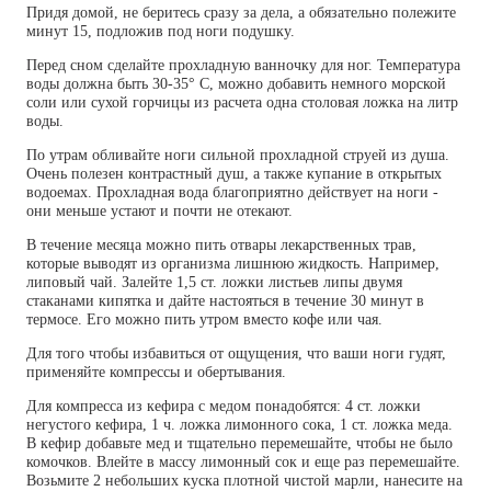
Придя домой, не беритесь сразу за дела, а обязательно полежите
минут 15, подложив под ноги подушку.
Перед сном сделайте прохладную ванночку для ног. Температура
воды должна быть 30-35° С, можно добавить немного морской
соли или сухой горчицы из расчета одна столовая ложка на литр
воды.
По утрам обливайте ноги сильной прохладной струей из душа.
Очень полезен контрастный душ, а также купание в открытых
водоемах. Прохладная вода благоприятно действует на ноги -
они меньше устают и почти не отекают.
В течение месяца можно пить отвары лекарственных трав,
которые выводят из организма лишнюю жидкость. Например,
липовый чай. Залейте 1,5 ст. ложки листьев липы двумя
стаканами кипятка и дайте настояться в течение 30 минут в
термосе. Его можно пить утром вместо кофе или чая.
Для того чтобы избавиться от ощущения, что ваши ноги гудят,
применяйте компрессы и обертывания.
Для компресса из кефира с медом понадобятся: 4 ст. ложки
негустого кефира, 1 ч. ложка лимонного сока, 1 ст. ложка меда.
В кефир добавьте мед и тщательно перемешайте, чтобы не было
комочков. Влейте в массу лимонный сок и еще раз перемешайте.
Возьмите 2 небольших куска плотной чистой марли, нанесите на