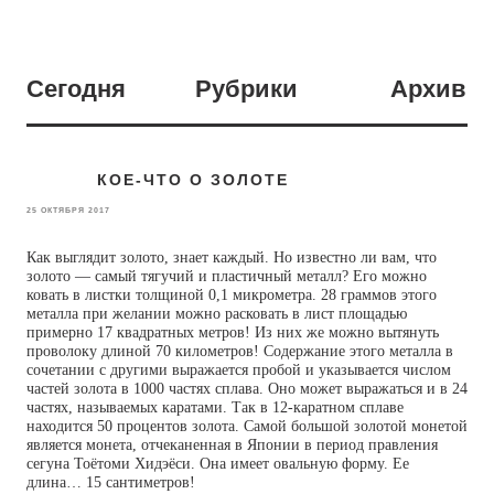
Сегодня
Рубрики
Архив
КОЕ-ЧТО О ЗОЛОТЕ
25 ОКТЯБРЯ 2017
Как выглядит золото, знает каждый. Но известно ли вам, что
золото — самый тягучий и пластичный металл? Его можно
ковать в листки толщиной 0,1 микрометра. 28 граммов этого
металла при желании можно расковать в лист площадью
примерно 17 квадратных метров! Из них же можно вытянуть
проволоку длиной 70 километров! Содержание этого металла в
сочетании с другими выражается пробой и указывается числом
частей золота в 1000 частях сплава. Оно может выражаться и в 24
частях, называемых каратами. Так в 12-каратном сплаве
находится 50 процентов золота. Самой большой золотой монетой
является монета, отчеканенная в Японии в период правления
сегуна Тоётоми Хидэёси. Она имеет овальную форму. Ее
длина… 15 сантиметров!