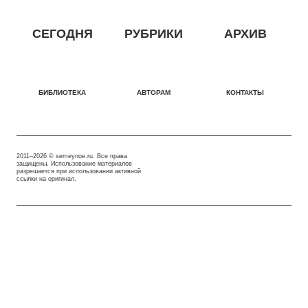
СЕГОДНЯ
РУБРИКИ
АРХИВ
БИБЛИОТЕКА
АВТОРАМ
КОНТАКТЫ
2011–2026 © semeynoe.ru. Все права
защищены. Использование материалов
разрешается при использовании активной
ссылки на оригинал.