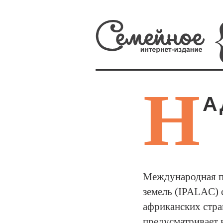
Н
А
Международная п
земель (IPALAC) 
африканских стра
предусматривает 