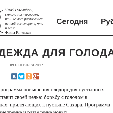
Чтобы мы видели,
сколько мы переедаем,
наш живот расположен
Сегодня
Ру
на той же стороне, что
и глаза.
Фаина Раневская
ДЕЖДА ДЛЯ ГОЛО
09 СЕНТЯБРЯ 2017
рограмма повышения плодородия пустынных
ставит своей целью борьбу с голодом в
нах, прилегающих к пустыне Сахара. Программа
внедрение и разведение новых