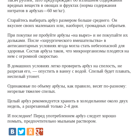
тысяч рублей, зато предупреждает об излишнем содержании
вредных веществ в овощах и фруктах (норма содержания
нитратов в арбузах—60 мг/кг).
Старайтесь выбирать арбуз размером больше среднего. Он
вкуснее своих маленьких или, наоборот, громадных собратьев.
При покупке не пробуйте арбузы «на вырез» и не покупайте их
дольками. После «хирургического вмешательства» в
антисанитарных условиях ягода могла стать небезопасной для
здоровья. Состав арбуза таков, что микроорганизмы плодятся на
нем с огромной скоростью.
В домашних условиях легко проверить арбуз на спелость, не
разрезая его, — опустить в ванну с водой. Спелый будет плавать,
неспелый утонет.
Одинаковые по объему арбузы, как правило, весят по-разному:
незрелые тяжелее спелых.
Целый арбуз рекомендуется хранить в холодильнике около двух
недель, а разрезанный только 2-4 дня.
И последнее! Перед употреблением арбуз следует хорошо
помыть, предпочтительно мыльным раствором.