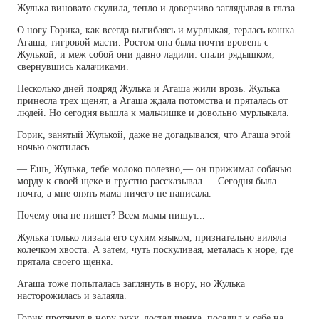
Жулька виновато скулила, тепло и доверчиво заглядывая в глаза.
О ногу Горика, как всегда выгибаясь и мурлыкая, терлась кошка
Агаша, тигровой масти. Ростом она была почти вровень с
Жулькой, и меж собой они давно ладили: спали рядышком,
свернувшись калачиками.
Несколько дней подряд Жулька и Агаша жили врозь. Жулька
принесла трех щенят, а Агаша ждала потомства и пряталась от
людей. Но сегодня вышла к мальчишке и довольно мурлыкала.
Горик, занятый Жулькой, даже не догадывался, что Агаша этой
ночью окотилась.
— Ешь, Жулька, тебе молоко полезно,— он прижимал собачью
морду к своей щеке и грустно рассказывал.— Сегодня была
почта, а мне опять мама ничего не написала.
Почему она не пишет? Всем мамы пишут...
Жулька только лизала его сухим языком, признательно виляла
колечком хвоста. А затем, чуть поскуливая, металась к норе, где
прятала своего щенка.
Агаша тоже попыталась заглянуть в нору, но Жулька
насторожилась и залаяла.
Горик протянул в нору руку, достал щенка, посадил к себе на