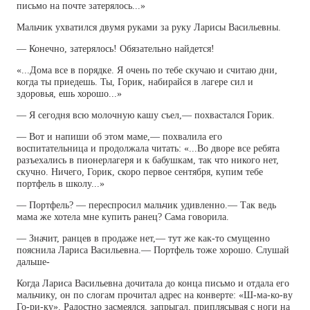
письмо на почте затерялось...»
Мальчик ухватился двумя руками за руку Ларисы Васильевны.
— Конечно, затерялось! Обязательно найдется!
«...Дома все в порядке. Я очень по тебе скучаю и считаю дни,
когда ты приедешь. Ты, Горик, набирайся в лагере сил и
здоровья, ешь хорошо...»
— Я сегодня всю молочную кашу съел,— похвастался Горик.
— Вот и напиши об этом маме,— похвалила его
воспитательница и продолжала читать: «...Во дворе все ребята
разъехались в пионерлагеря и к бабушкам, так что никого нет,
скучно. Ничего, Горик, скоро первое сентября, купим тебе
портфель в школу...»
— Портфель? — переспросил мальчик удивленно.— Так ведь
мама же хотела мне купить ранец? Сама говорила.
— Значит, ранцев в продаже нет,— тут же как-то смущенно
пояснила Лариса Васильевна.— Портфель тоже хорошо. Слушай
дальше-
Когда Лариса Васильевна дочитала до конца письмо и отдала его
мальчику, он по слогам прочитал адрес на конверте: «Ш-ма-ко-ву
Го-ри-ку». Радостно засмеялся, запрыгал, приплясывая с ноги на