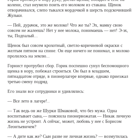
колени, стал неумело поить его молоком из стакана. Щенок
отворачивался, слепо тыкался мордочкой в шерсть подскочившей
Жульки.
— Пей, дурачок, это же молоко! Что же ты? Эх, мамку свою
совсем не жалеешь! Нет у нее молока, понимаешь — нет! Э-эх,
ты, Подпалый...
Щенок был совсем крохотный, светло-коричневой окраски с
желтым пятном на спине. Он еще ничего не понимал, и молоко
пролилось на землю...
Горнист протрубил сбор. Горик поспешно сунул беспомощного
щенка в нору, побежал строиться. Он был в младшем,
пятнадцатом отряде, в пионерлагере впервые, однако приезжал
третью смену подряд.
Его знали все сотрудники и удивлялись:
— Все лето в лагере!..
— Так ведь он же Шурки Шмаковой, что без мужа. Одна
воспитывает сына,— пояснила пионервожатая.— Никак личную
жизнь не устроит. А сейчас, может, любовь у нее с Борисом
Леонтьевичем?
— А дите как же? Сын разве не личная жизнь? — возмутилась