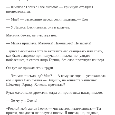
— Шмаков? Горик? Тебе письмо! — крикнула отрядная
пионервожатая.
— Мне? — растерянно переспросил мальчик.— Где?
— У Ларисы Васильевны, она в корпусе.
Мальчик бежал, не чувствуя ног.
— Мамка прислала. Мамочка! Наконец-то! Не забыла!
Лариса Васильевна хотела заставить его станцевать или спеть,
как было заведено при получении письма, но, увидев
побелевшее, в слезах лицо Горика, без слов протянула конверт.
Он тут же прижал его к груди.
— Это мне письмо, да? Мне? — А кому же еще,— успокаивала
его Лариса Васильевна.— Видишь, на конверте написано:
Шмакову Горику. Хочешь, прочитаю?
Руки мальчишки дрожали, когда он протягивал назад письмо.
— Хо-чу-у... Очень!
«Родной мой сынок Горик,— читала воспитательница.— Ты
прости, что долго не получал писем. Я писала, но, видимо,