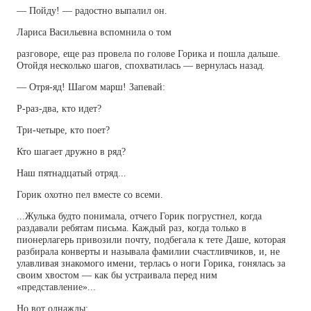
— Пойду! — радостно выпалил он.
Лариса Васильевна вспомнила о том
разговоре, еще раз провела по голове Горика и пошла дальше.
Отойдя несколько шагов, спохватилась — вернулась назад.
— Отря-яд! Шагом марш! Запевай:
Р-раз-два, кто идет?
Три-четыре, кто поет?
Кто шагает дружно в ряд?
Наш пятнадцатый отряд...
Горик охотно пел вместе со всеми.
...Жулька будто понимала, отчего Горик погрустнел, когда
раздавали ребятам письма. Каждый раз, когда только в
пионерлагерь привозили почту, подбегала к тете Даше, которая
разбирала конверты и называла фамилии счастливчиков, и, не
улавливая знакомого имени, терлась о ноги Горика, гонялась за
своим хвостом — как бы устраивала перед ним
«представление»...
Но вот однажды: