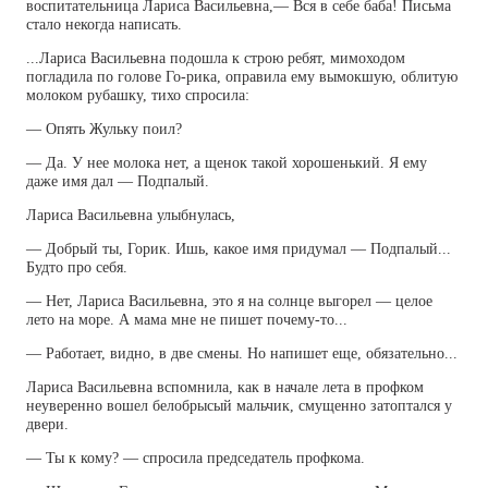
воспитательница Лариса Васильевна,— Вся в себе баба! Письма
стало некогда написать.
...Лариса Васильевна подошла к строю ребят, мимоходом
погладила по голове Го-рика, оправила ему вымокшую, облитую
молоком рубашку, тихо спросила:
— Опять Жульку поил?
— Да. У нее молока нет, а щенок такой хорошенький. Я ему
даже имя дал — Подпалый.
Лариса Васильевна улыбнулась,
— Добрый ты, Горик. Ишь, какое имя придумал — Подпалый...
Будто про себя.
— Нет, Лариса Васильевна, это я на солнце выгорел — целое
лето на море. А мама мне не пишет почему-то...
— Работает, видно, в две смены. Но напишет еще, обязательно...
Лариса Васильевна вспомнила, как в начале лета в профком
неуверенно вошел белобрысый мальчик, смущенно затоптался у
двери.
— Ты к кому? — спросила председатель профкома.