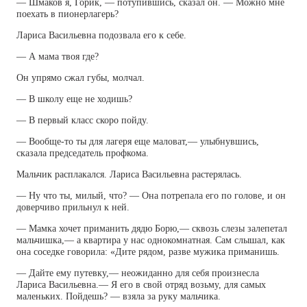
— Шмаков я, Горик, — потупившись, сказал он. — Можно мне
поехать в пионерлагерь?
Лариса Васильевна подозвала его к себе.
— А мама твоя где?
Он упрямо сжал губы, молчал.
— В школу еще не ходишь?
— В первый класс скоро пойду.
— Вообще-то ты для лагеря еще маловат,— улыбнувшись,
сказала председатель профкома.
Мальчик расплакался. Лариса Васильевна растерялась.
— Ну что ты, милый, что? — Она потрепала его по голове, и он
доверчиво прильнул к ней.
— Мамка хочет приманить дядю Борю,— сквозь слезы залепетал
мальчишка,— а квартира у нас однокомнатная. Сам слышал, как
она соседке говорила: «Дите рядом, разве мужика приманишь.
— Дайте ему путевку,— неожиданно для себя произнесла
Лариса Васильевна.— Я его в свой отряд возьму, для самых
маленьких. Пойдешь? — взяла за руку мальчика.