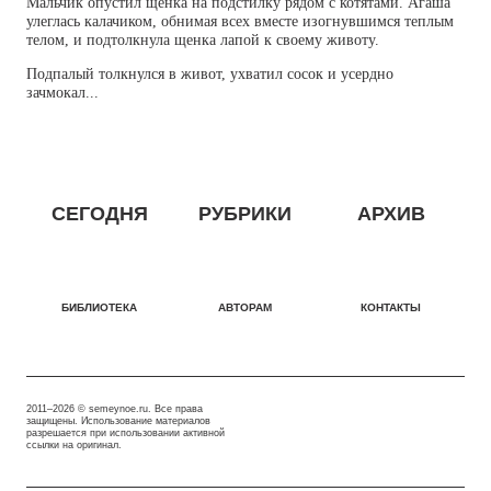
Мальчик опустил щенка на подстилку рядом с котятами. Агаша
улеглась калачиком, обнимая всех вместе изогнувшимся теплым
телом, и подтолкнула щенка лапой к своему животу.
Подпалый толкнулся в живот, ухватил сосок и усердно
зачмокал...
СЕГОДНЯ
РУБРИКИ
АРХИВ
БИБЛИОТЕКА
АВТОРАМ
КОНТАКТЫ
2011–2026 © semeynoe.ru. Все права
защищены. Использование материалов
разрешается при использовании активной
ссылки на оригинал.