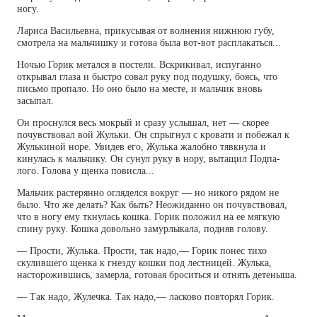
ногу.
Лариса Васильевна, прикусывая от волнения нижнюю губу,
смотрела на мальчишку и готова была вот-вот расплакаться...
Ночью Горик метался в постели. Вскрикивал, испуганно
открывал глаза и быстро совал руку под подушку, боясь, что
письмо пропало. Но оно было на месте, и мальчик вновь
засыпал.
Он проснулся весь мокрый и сразу услышал, нет — скорее
почувствовал вой Жульки. Он спрыгнул с кровати и побежал к
Жулькиной норе. Увидев его, Жулька жалобно тявкнула и
кинулась к мальчику. Он сунул руку в нору, вытащил Подпа-
лого. Голова у щенка повисла...
Мальчик растерянно огляделся вокруг — но никого рядом не
было. Что же делать? Как быть? Неожиданно он почувствовал,
что в ногу ему ткнулась кошка. Горик положил на ее мягкую
спину руку. Кошка довольно замурлыкала, подняв голову.
— Прости, Жулька. Прости, так надо,— Горик понес тихо
скулившего щенка к гнезду кошки под лестницей. Жулька,
насторожившись, замерла, готовая броситься и отнять детеныша.
— Так надо, Жулечка. Так надо,— ласково повторял Горик.