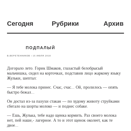
Сегодня
Рубрики
Архив
ПОДПАЛЫЙ
В.ВЕРЕТЕННИКОВ • 15 ИЮЛЯ 2018
Догорало лето. Горик Шмаков, глазастый белобрысый
мальчишка, сидел на корточках, подставив лицо жаркому языку
Жульки, шептал:
— Я тебе молока принес. Счас, счас... Ой, пролилось — опять
быстро бежал...
Он достал из-за пазухи стакан — по худому животу струйками
сбегало на шорты молоко — и поднес собаке.
— Ешь, Жулька, тебе надо щенка кормить. Раз своего молока
нет, пей наше,- лагерное. А то и этот щенок околеет, как те
двое...