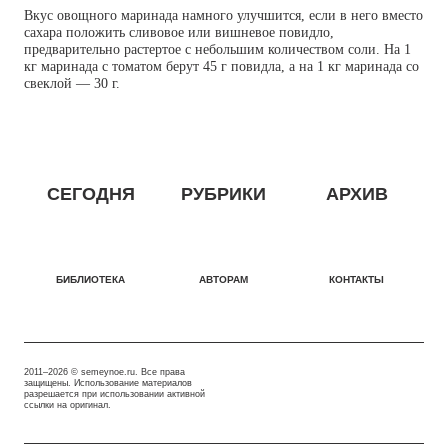
Вкус овощного маринада намного улучшится, если в него вместо
сахара положить сливовое или вишневое повидло,
предварительно растертое с небольшим количеством соли. На 1
кг маринада с томатом берут 45 г повидла, а на 1 кг маринада со
свеклой — 30 г.
СЕГОДНЯ
РУБРИКИ
АРХИВ
БИБЛИОТЕКА
АВТОРАМ
КОНТАКТЫ
2011–2026 © semeynoe.ru. Все права
защищены. Использование материалов
разрешается при использовании активной
ссылки на оригинал.