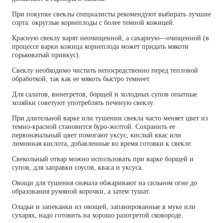
При покупке свеклы специалисты рекомендуют выбирать лучшие
сорта: округлые корнеплоды с более темной кожицей.
Красную свеклу варят неочищенной, а сахарную—очищенной (в
процессе варки кожица корнеплода может придать мякоти
горьковатый привкус).
Свеклу необходимо чистить непосредственно перед тепловой
обработкой, так как ее мякоть быстро темнеет.
Для салатов, винегретов, борщей и холодных супов опытные
хозяйки советуют употреблять печеную свеклу.
При длительной варке или тушении свекла часто меняет цвет из
темно-красной становится буро-желтой. Сохранить ее
первоначальный цвет помогают уксус, кислый квас или
лимонная кислота, добавленные во время готовки к свекле.
Свекольный отвар можно использовать при варке борщей и
супов, для заправки соусов, кваса и уксуса.
Овощи для тушения сначала обжаривают на сильном огне до
образования румяной корочки, а затем тушат.
Оладьи и запеканки из овощей, запанированные в муке или
сухарях, надо готовить на хорошо разогретой сковороде.