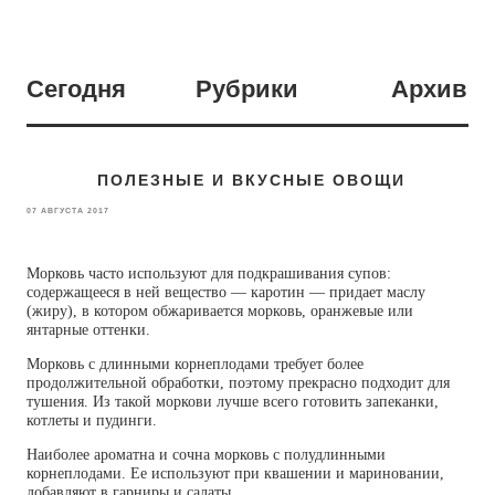
Сегодня
Рубрики
Архив
ПОЛЕЗНЫЕ И ВКУСНЫЕ ОВОЩИ
07 АВГУСТА 2017
Морковь часто используют для подкрашивания супов:
содержащееся в ней вещество — каротин — придает маслу
(жиру), в котором обжаривается морковь, оранжевые или
янтарные оттенки.
Морковь с длинными корнеплодами требует более
продолжительной обработки, поэтому прекрасно подходит для
тушения. Из такой моркови лучше всего готовить запеканки,
котлеты и пудинги.
Наиболее ароматна и сочна морковь с полудлинными
корнеплодами. Ее используют при квашении и мариновании,
добавляют в гарниры и салаты.