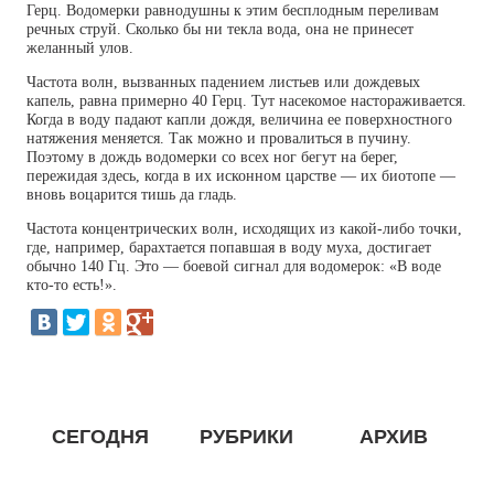
Герц. Водомерки равнодушны к этим бесплодным переливам
речных струй. Сколько бы ни текла вода, она не принесет
желанный улов.
Частота волн, вызванных падением листьев или дождевых
капель, равна примерно 40 Герц. Тут насекомое настораживается.
Когда в воду падают капли дождя, величина ее поверхностного
натяжения меняется. Так можно и провалиться в пучину.
Поэтому в дождь водомерки со всех ног бегут на берег,
пережидая здесь, когда в их исконном царстве — их биотопе —
вновь воцарится тишь да гладь.
Частота концентрических волн, исходящих из какой-либо точки,
где, например, барахтается попавшая в воду муха, достигает
обычно 140 Гц. Это — боевой сигнал для водомерок: «В воде
кто-то есть!».
СЕГОДНЯ
РУБРИКИ
АРХИВ