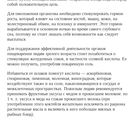
собой положительную цель.
Для омоложения организма необходимо стимулировать гормон
роста, который влияет на состояние костей, мышц, кожи, на
холестериновый обмен, на психику и иммунитет. Этот гормон
вырабатывается в основном ночью во время самого глубокого
сна, поэтому не стоит лишать себя возможности как следует
выспаться.
Для поддержания эффективной деятельности органов
пищеварения людям зрелого возраста стоит позаботиться о
стимуляции желудочных соков, в частности соляной кислоты. Ее
можно получить, употребляя поваренную соль.
Избавиться от шлаков помогут кислоты — аскорбиновая,
стеариновая, лимонная, молочная, виноградная, которые
воздействуют также и на соли, накапливающиеся в сосудах и
межклеточных пространствах. Пожилым людям рекомендуется
принимать фруктовые уксусы с медом и прокисшим молоком: по
1 ч. л. уксуса и меда на стакан прокисшего молока (при
употреблении этого коктейля желательно исключить из рациона
растительные масла и включить в него побольше мясных и
рыбных блюд).