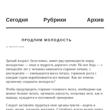
Сегодня
Рубрики
Архив
ПРОДЛИМ МОЛОДОСТЬ
22 АВГУСТА 2018
Зрелый возраст, безусловно, имеет ряд преимуществ перед
молодостью — опыт и мудрость дорогого стоят. Но вот беда — с
пятидесяти лет у человека начинается старение печени, с
шестидесяти — уменьшается масса легких, гормонов роста с
каждым годом вырабатывается все меньше. Как же помочь
организму сохранить молодость?
Чтобы предупредить старение головного мозга, необходимо как
можно больше читать, заучивать наизусть, поскольку мозг, как и
мышцы, нуждается в постоянной тренировке.
Следует заставлять трудиться свои органы чувств—ходить в
кино, музеи, посещать выставки. Старайтесь всегда видеть перед