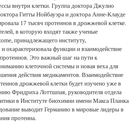
ессы внутри клетки. Группа доктора Джулио
октора Гитты Нойбауэра и доктора Анне-Клауде
ровала 17 тысяч протеинов в дрожжевой клетке.
телей, в которую входят также ученые
zome, принадлежащего институту,
 и охарактеризовала функции и взаимодействие
ротеинов. Это важный шаг на пути к
ниманию клеточной системы и новая веха для
шения действия медикаментов. Взаимодействие
отеинов дрожжевой клетки будет изучено уже в
ению Фридриха Лоттшпая, руководителя отдела
итики в Институте биохимии имени Макса Планка
дование выводит Германию в мировые лидеры в
ания протеина.