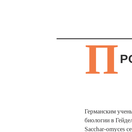
П
Р
Германским учен
биологии в Гейде
Sacchar-omyces ce