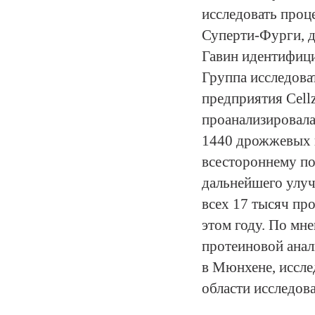
исследовать проц
Суперти-Фурги, д
Гавин идентифици
Группа исследова
предприятия Cell
проанализировала
1440 дрожжевых п
всестороннему по
дальнейшего улуч
всех 17 тысяч пр
этом году. По мн
протеиновой анал
в Мюнхене, иссле
области исследов