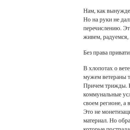
Нам, как вынужде
Но на руки не дал
перечислению. Эт
живем, радуемся, 
Без права приват
В хлопотах о вет
мужем ветераны т
Причем трижды. В
коммунальные услу
своем регионе, а 
Это не монетизац
материал. Но обр
которые пострада