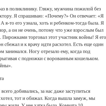
раз в поликлинику. Гляжу, мужчина пожилой без
октору. Я спрашиваю: «Почему?» Он отвечает: «Я
А я-то его узнала, хоть и ребенком-тогда была. Я
пор, а он не очень, потому что уже взрослым был
ы. Пирожками торговал этот участник войны! Я ег
он сбежал и к врачу идти расхотел. Есть еще один
м занимался. Ногу отрезало ему, когда под
прыгивая с подножки с ворованным кошельком.
ойны».
та
всего добивались, за нас даже заступиться
 хотел, тот и обижал. Когда вышла замуж, мы
амы жили. У нее хатка была. Комната 10