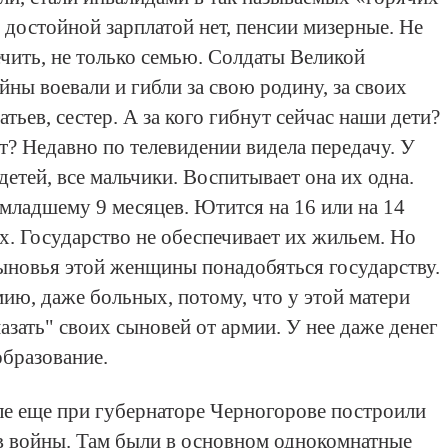
 достойной зарплатой нет, пенсии мизерные. Не
ечить, не только семью. Солдаты Beликой
ны воевали и гибли за свою родину, за своих
ратьев, сестер. А за кого гибнут сейчас наши дети?
т? Недавно по телевидении видела передачу. У
етей, все мальчики. Воспитывает она их одна.
 младшему 9 месяцев. Ютится на 16 или на 14
х. Государство не обеспечивает их жильем. Но
сыновья этой женщины понадобяться государству.
мию, даже больных, потому, что у этой матери
азать" своих сыновей от армии. У нее даже денег
образование.
ле еще при губернаторе Черногорове построили
в войны. Там были в основном однокомнатные