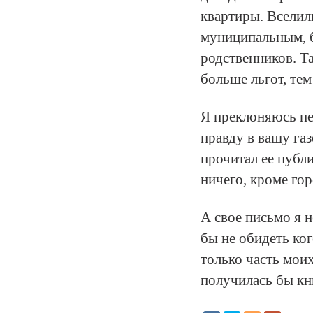
квартиры. Вселил
муниципальным, б
родственников. Т
больше льгот, те
Я преклоняюсь пе
правду в вашу газе
прочитал ее публ
ничего, кроме горе
А свое письмо я 
бы не обидеть ко
только часть мои
получилась бы кн