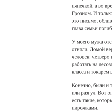
нянечкой, а во в
Грозном. И только
это письмо, облив
глава семьи погиб
У моего мужа оте
отняли. Домой вер
человек: четверо
работать на лесо
класса и токарем 
Конечно, были и 
или разгул. Вот о
есть такие, котор
пирожками.