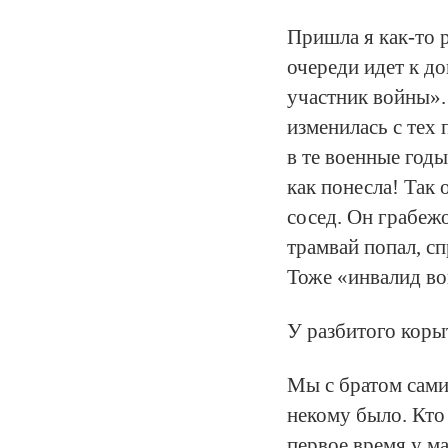
Пришла я как-то 
очереди идет к д
участник войны». 
изменилась с тех 
в те военные год
как понесла! Так 
сосед. Он грабежо
трамвай попал, с
Тоже «инвалид в
У разбитого коры
Мы с братом сами 
некому было. Кто
первое время у м