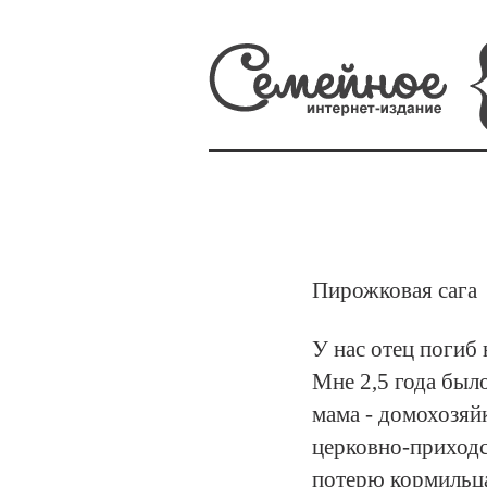
Пирожковая caга
У нас отец погиб 
Мне 2,5 года было
мама - домохозяйк
церковно-приход
потерю кормильца