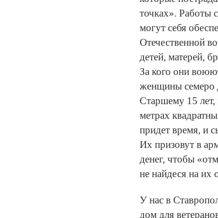
точках». Работы с
могут себя обесп
Отечественной вой
детей, матерей, б
За кого они воюю
женщины семеро д
Старшему 15 лет,
метрах квадратны
придет время, и 
Их призовут в ар
денег, чтобы «отм
не найдеся на их 
У нас в Ставропо
дом для ветерано