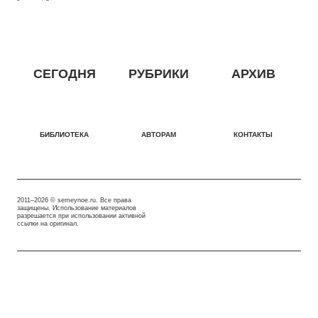
СЕГОДНЯ
РУБРИКИ
АРХИВ
БИБЛИОТЕКА
АВТОРАМ
КОНТАКТЫ
2011–2026 © semeynoe.ru. Все права
защищены. Использование материалов
разрешается при использовании активной
ссылки на оригинал.