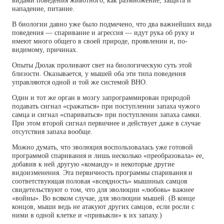
видами поведения животного, как размножение, защита и
нападение, питание.
В биологии давно уже было подмечено, что два важнейших вида
поведения — спаривание и агрессия — идут рука об руку и
имеют много общего в своей природе, проявлении и, по-
видимому, причинах.
Опыты Дюлак проливают свет на биологическую суть этой
близости. Оказывается, у мышей оба эти типа поведения
управляются одной и той же системой ВНО.
Один и тот же орган в мозгу запрограммирован природой
подавать сигнал «сражаться» при поступлении запаха чужого
самца и сигнал «спариваться» при поступлении запаха самки.
При этом второй сигнал первичнее и действует даже в случае
отсутствия запаха вообще.
Можно думать, что эволюция воспользовалась уже готовой
программой спаривания и лишь несколько «преобразовала» ее,
добавив к ней другую «команду» и некоторые другие
видоизменения. Эта первичность программы спаривания и
соответствующая половая «всеядность» мышиных самцов
свидетельствуют о том, что для эволюции «любовь» важнее
«войны». Во всяком случае, для эволюции мышей. (В конце
концов, мыши ведь не атакуют других самцов, если росли с
ними в одной клетке и «привыкли» к их запаху.)