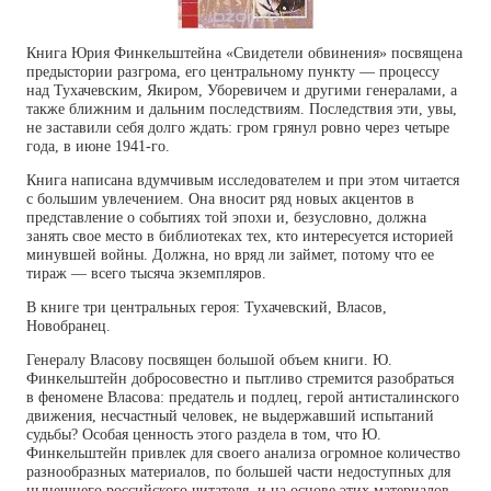
Книга Юрия Финкельштейна «Свидетели обвинения» посвящена
предыстории разгрома, его центральному пункту — процессу
над Тухачевским, Якиром, Уборевичем и другими генералами, а
также ближним и дальним последствиям. Последствия эти, увы,
не заставили себя долго ждать: гром грянул ровно через четыре
года, в июне 1941-го.
Книга написана вдумчивым исследователем и при этом читается
с большим увлечением. Она вносит ряд новых акцентов в
представление о событиях той эпохи и, безусловно, должна
занять свое место в библиотеках тех, кто интересуется историей
минувшей войны. Должна, но вряд ли займет, потому что ее
тираж — всего тысяча экземпляров.
В книге три центральных героя: Тухачевский, Власов,
Новобранец.
Генералу Власову посвящен большой объем книги. Ю.
Финкельштейн добросовестно и пытливо стремится разобраться
в феномене Власова: предатель и подлец, герой антисталинского
движения, несчастный человек, не выдержавший испытаний
судьбы? Особая ценность этого раздела в том, что Ю.
Финкельштейн привлек для своего анализа огромное количество
разнообразных материалов, по большей части недоступных для
нынешнего российского читателя, и на основе этих материалов