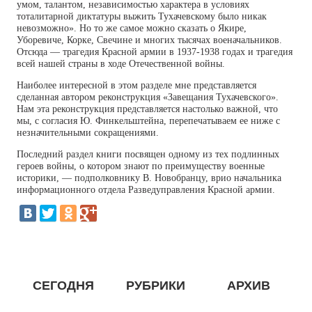
умом, талантом, независимостью характера в условиях
тоталитарной диктатуры выжить Тухачевскому было никак
невозможно». Но то же самое можно сказать о Якире,
Уборевиче, Корке, Свечине и многих тысячах военачальников.
Отсюда — трагедия Красной армии в 1937-1938 годах и трагедия
всей нашей страны в ходе Отечественной войны.
Наиболее интересной в этом разделе мне представляется
сделанная автором реконструкция «Завещания Тухачевского».
Нам эта реконструкция представляется настолько важной, что
мы, с согласия Ю. Финкельштейна, перепечатываем ее ниже с
незначительными сокращениями.
Последний раздел книги посвящен одному из тех подлинных
героев войны, о котором знают по преимуществу военные
историки, — подполковнику В. Новобранцу, врио начальника
информационного отдела Разведуправления Красной армии.
СЕГОДНЯ
РУБРИКИ
АРХИВ