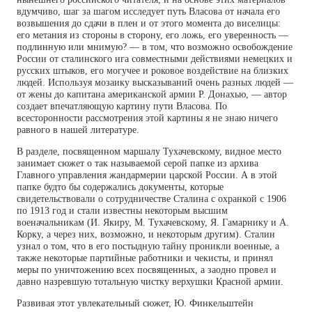
вдумчиво, шаг за шагом исследует путь Власова от начала его
возвышения до сдачи в плен и от этого момента до виселицы:
его метания из стороны в сторону, его ложь, его уверенность —
подлинную или мнимую? — в том, что возможно освобождение
России от сталинского ига совместными действиями немецких и
русских штыков, его могучее и роковое воздействие на близких
людей. Используя мозаику высказываний очень разных людей —
от жены до капитана американской армии Р. Донахью, — автор
создает впечатляющую картину пути Власова. По
всесторонности рассмотрения этой картины я не знаю ничего
равного в нашей литературе.
В разделе, посвященном маршалу Тухачевскому, видное место
занимает сюжет о так называемой серой папке из архива
Главного управления жандармерии царской России. А в этой
папке будто бы содержались документы, которые
свидетельствовали о сотрудничестве Сталина с охранкой с 1906
по 1913 год и стали известны некоторым высшим
военачальникам (И. Якиру, М. Тухачевскому, Я. Гамарнику и А.
Корку, а через них, возможно, и некоторым другим). Сталин
узнал о том, что в его постыдную тайну проникли военные, а
также некоторые партийные работники и чекисты, и принял
меры по уничтожению всех посвященных, а заодно провел и
давно назревшую тотальную чистку верхушки Красной армии.
Развивая этот увлекательный сюжет, Ю. Финкельштейн