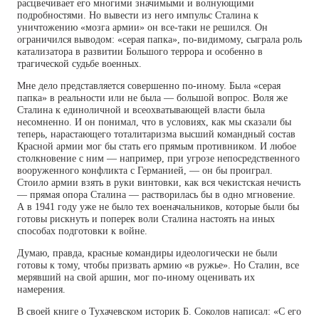
расцвечивает его многими значимыми и волнующими
подробностями. Но вывести из него импульс Сталина к
уничтожению «мозга армии» он все-таки не решился. Он
ограничился выводом: «серая папка», по-видимому, сыграла роль
катализатора в развитии Большого террора и особенно в
трагической судьбе военных.
Мне дело представляется совершенно по-иному. Была «серая
папка» в реальности или не была — большой вопрос. Воля же
Сталина к единоличной и всеохватывающей власти была
несомненно. И он понимал, что в условиях, как мы сказали бы
теперь, нарастающего тоталитаризма высший командный состав
Красной армии мог бы стать его прямым противником. И любое
столкновение с ним — например, при угрозе непосредственного
вооруженного конфликта с Германией, — он бы проиграл.
Стоило армии взять в руки винтовки, как вся чекистская нечисть
— прямая опора Сталина — растворилась бы в одно мгновение.
А в 1941 году уже не было тех военачальников, которые были бы
готовы рискнуть и поперек воли Сталина настоять на иных
способах подготовки к войне.
Думаю, правда, красные командиры идеологически не были
готовы к тому, чтобы призвать армию «в ружье». Но Сталин, все
мерявший на свой аршин, мог по-иному оценивать их
намерения.
В своей книге о Тухачевском историк Б. Соколов написал: «С его