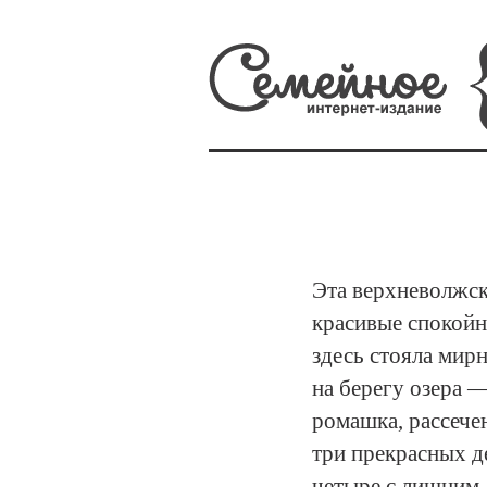
Эта верхневолжск
красивые спокойны
здесь стояла мирн
на берегу озера 
ромашка, рассече
три прекрасных де
четыре с лишним 