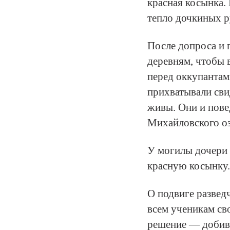
красная косынка. 
тепло дочкиных р
После допроса и 
деревням, чтобы в
перед оккупантам
прихватывали сви
живы. Они и пове
Михайловского оз
У могилы дочери 
красную косынку.
О подвиге развед
всем ученикам св
решение — добив