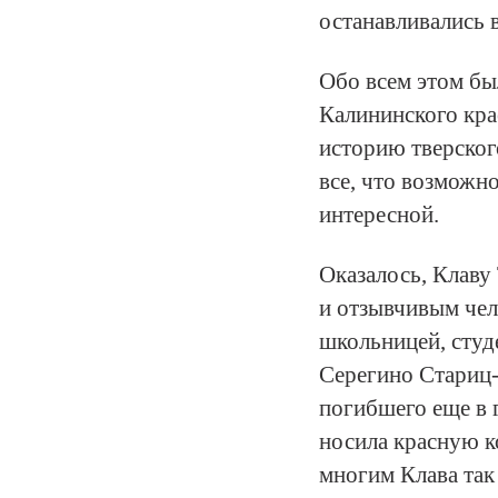
останавливались в
Обо всем этом бы
Калининского кра
историю тверског
все, что возможн
интересной.
Оказалось, Клав
и отзывчивым чел
школьницей, студе
Серегино Стариц-к
погибшего еще в 
носила красную ко
многим Клава так