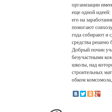
организации имен
еще одной идеей:
его на заработан
помогают совхозу
года собирают и 
средства решено 
Добрый почин уча
безучастными ком
школы, над котор
строительных ма
обком комсомола,