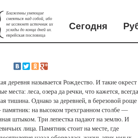
Блаженны умеющие
смеяться над собой, ибо
Сегодня
Ру
не иссякнет источник их
услады до конца дней их.
еврейская пословица
ая деревня называется Рождество. И такие окрест
е места: леса, озера да речки, что кажется, всегд
ая тишина. Однако за деревней, в березовой роще
— памятник: на высоком трехгранном столбе —
нная штыком. Три лепестка падают на землю. И
вичьих лица. Памятник стоит на месте, где
десятилетия назад оборвалась жизнь этих юных