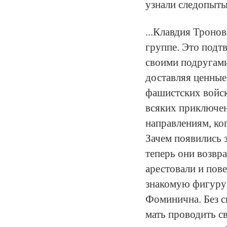
узнали следопыты
...Клавдия Троно
группе. Это подт
своими подругами
доставляя ценные
фашистских войск
всяких приключен
направлениям, ко
Зачем появились з
теперь они возвр
арестовали и пове
знакомую фигуру:
Фоминична. Без с
мать проводить св