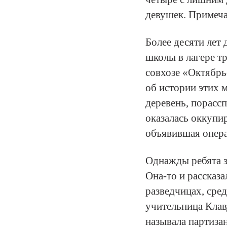
девушек. Примеча
Более десяти лет
школы в лагере тр
совхозе «Октябрь
об истории этих 
деревень, порассп
оказалась оккупи
объявившая опер
Однажды ребята з
Она-то и рассказ
разведчицах, сре
учительница Клав
называла партиза