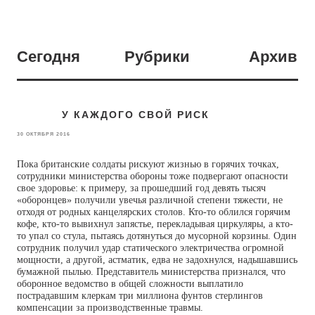
Сегодня
Рубрики
Архив
У КАЖДОГО СВОЙ РИСК
30 ОКТЯБРЯ 2016
Пока британские солдаты рискуют жизнью в горячих точках,
сотрудники министерства обороны тоже подвергают опасности
свое здоровье: к примеру, за прошедший год девять тысяч
«оборонцев» получили увечья различной степени тяжести, не
отходя от родных канцелярских столов. Кто-то облился горячим
кофе, кто-то вывихнул запястье, перекладывая циркуляры, а кто-
то упал со стула, пытаясь дотянуться до мусорной корзины. Один
сотрудник получил удар статического электричества огромной
мощности, а другой, астматик, едва не задохнулся, надышавшись
бумажной пылью. Представитель министерства признался, что
оборонное ведомство в общей сложности выплатило
пострадавшим клеркам три миллиона фунтов стерлингов
компенсации за производственные травмы.