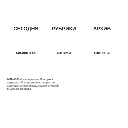
СЕГОДНЯ
РУБРИКИ
АРХИВ
БИБЛИОТЕКА
АВТОРАМ
КОНТАКТЫ
2011–2026 © semeynoe.ru. Все права
защищены. Использование материалов
разрешается при использовании активной
ссылки на оригинал.